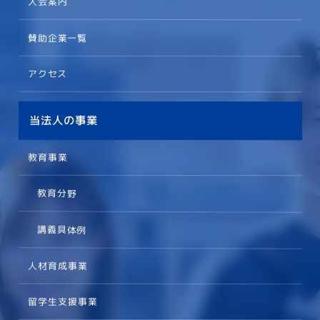
入会案内
賛助企業一覧
アクセス
当法人の事業
教育事業
教育分野
講義具体例
人材育成事業
留学生支援事業