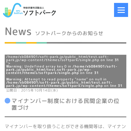
News
ソフトパークからのお知らせ
/home/xb084901/soft-park.jp/public_html/test.soft-
park.jp/wp-content/themes/softpark/single.php on line
31
">
Warning
: Undefined array key 0 in
/home/xb084901/soft-
park.jp/public_html/test.soft-park.jp/wp-
content/themes/softpark/single.php
on line
31
Warning
: Attempt to read property "name" on null in
/home/xb084901/soft-park.jp/public_html/test.soft-
park.jp/wp-content/themes/softpark/single.php
on line
31
公開日：2015年10月14日(水)
マイナンバー制度における民間企業の位
置づけ
マイナンバーを取り扱うことができる機関等は、マイナン