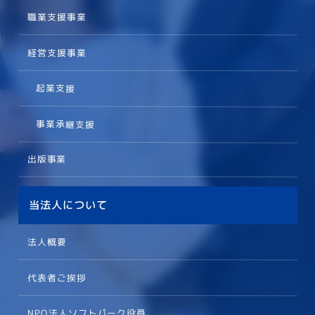
職業支援事業
経営支援事業
起業支援
事業承継支援
出版事業
当法人について
法人概要
代表者ご挨拶
NPO法人ソフトパーク役員