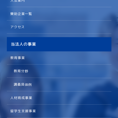
入会案内
賛助企業一覧
アクセス
当法人の事業
教育事業
教育分野
講義具体例
人材育成事業
留学生支援事業