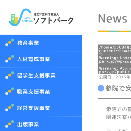
News
教育事業
/home/xb08490
content/themes
">
Warning
: Unde
人材育成事業
park.jp/wp-co
Warning
: Atte
park.jp/publi
留学生支援事業
公開日：2015年
参院で
職業支援事業
経営支援事業
衆院での
関連法案
出版事業