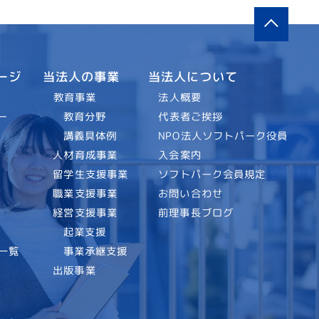
当法人について
当法人の事業
ージ
法人概要
教育事業
代表者ご挨拶
教育分野
ー
NPO法人ソフトパーク役員
講義具体例
入会案内
人材育成事業
ソフトパーク会員規定
留学生支援事業
お問い合わせ
職業支援事業
前理事長ブログ
経営支援事業
起業支援
事業承継支援
一覧
出版事業