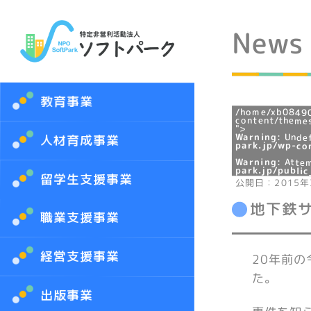
News
教育事業
/home/xb08490
content/themes
">
Warning
: Unde
人材育成事業
park.jp/wp-co
Warning
: Atte
park.jp/publi
留学生支援事業
公開日：2015年
地下鉄
職業支援事業
経営支援事業
20年前の
た。
出版事業