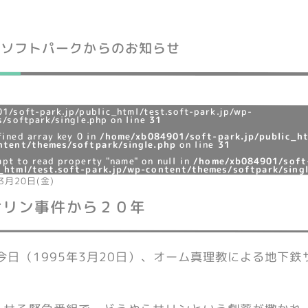
ソフトパークからのお知らせ
1/soft-park.jp/public_html/test.soft-park.jp/wp-
/softpark/single.php on line
31
fined array key 0 in
/home/xb084901/soft-park.jp/public_ht
ntent/themes/softpark/single.php
on line
31
mpt to read property "name" on null in
/home/xb084901/soft
c_html/test.soft-park.jp/wp-content/themes/softpark/sing
3月20日(金)
サリン事件から２０年
今日（1995年3月20日）、オーム真理教による地下