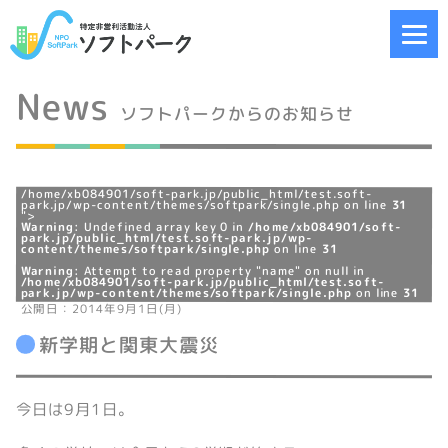
News
ソフトパークからのお知らせ
/home/xb084901/soft-park.jp/public_html/test.soft-
park.jp/wp-content/themes/softpark/single.php on line
31
">
Warning
: Undefined array key 0 in
/home/xb084901/soft-
park.jp/public_html/test.soft-park.jp/wp-
content/themes/softpark/single.php
on line
31
Warning
: Attempt to read property "name" on null in
/home/xb084901/soft-park.jp/public_html/test.soft-
park.jp/wp-content/themes/softpark/single.php
on line
31
公開日：2014年9月1日(月)
新学期と関東大震災
今日は9月1日。