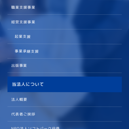
職業支援事業
経営支援事業
起業支援
事業承継支援
出版事業
当法人について
法人概要
代表者ご挨拶
NPO法人ソフトパーク役員