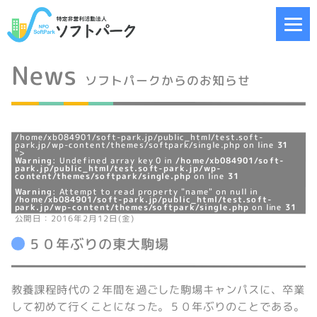
News
ソフトパークからのお知らせ
/home/xb084901/soft-park.jp/public_html/test.soft-
park.jp/wp-content/themes/softpark/single.php on line
31
">
Warning
: Undefined array key 0 in
/home/xb084901/soft-
park.jp/public_html/test.soft-park.jp/wp-
content/themes/softpark/single.php
on line
31
Warning
: Attempt to read property "name" on null in
/home/xb084901/soft-park.jp/public_html/test.soft-
park.jp/wp-content/themes/softpark/single.php
on line
31
公開日：2016年2月12日(金)
５０年ぶりの東大駒場
教養課程時代の２年間を過ごした駒場キャンパスに、卒業
して初めて行くことになった。５０年ぶりのことである。