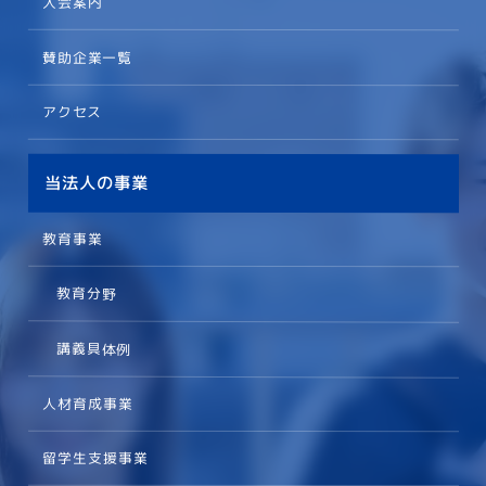
入会案内
賛助企業一覧
アクセス
当法人の事業
教育事業
教育分野
講義具体例
人材育成事業
留学生支援事業