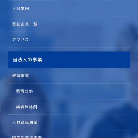
入会案内
賛助企業一覧
アクセス
当法人の事業
教育事業
教育分野
講義具体例
人材育成事業
留学生支援事業